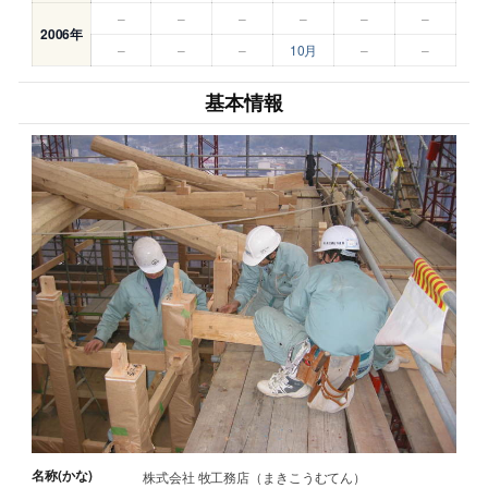
–
–
–
–
–
–
2006年
–
–
–
10月
–
–
基本情報
名称(かな)
株式会社 牧工務店（まきこうむてん）