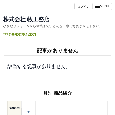
内
ログイン
MENU
容
を
株式会社 牧工務店
ス
小さなリフォームから新築まで。どんな工事でもおまかせ下さい。
キ
0868281481
ッ
TEL
プ
記事がありません
該当する記事がありません。
月別 商品紹介
–
–
–
–
–
–
2008年
7月
–
–
–
–
–