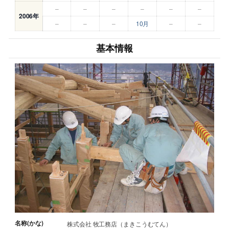
–
–
–
–
–
–
2006年
–
–
–
10月
–
–
基本情報
名称(かな)
株式会社 牧工務店（まきこうむてん）