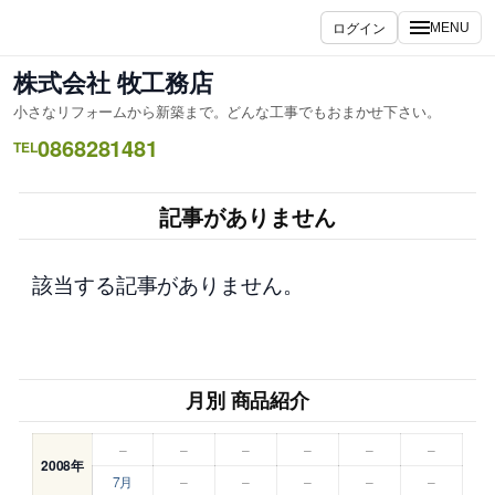
内
ログイン
MENU
容
を
株式会社 牧工務店
ス
小さなリフォームから新築まで。どんな工事でもおまかせ下さい。
キ
0868281481
ッ
TEL
プ
記事がありません
該当する記事がありません。
月別 商品紹介
–
–
–
–
–
–
2008年
7月
–
–
–
–
–