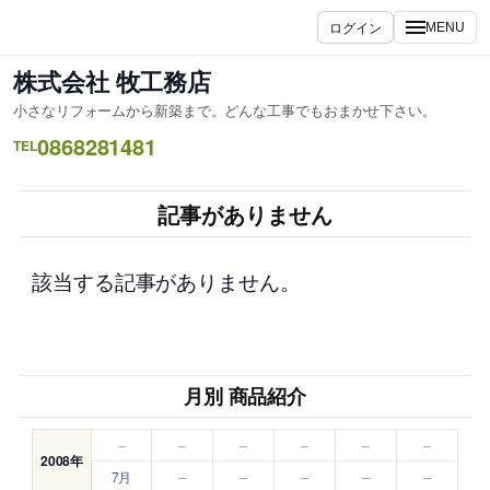
内
ログイン
MENU
容
を
株式会社 牧工務店
ス
小さなリフォームから新築まで。どんな工事でもおまかせ下さい。
キ
0868281481
ッ
TEL
プ
記事がありません
該当する記事がありません。
月別 商品紹介
–
–
–
–
–
–
2008年
7月
–
–
–
–
–