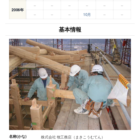
–
–
–
–
–
–
2006年
–
–
–
10月
–
–
基本情報
名称(かな)
株式会社 牧工務店（まきこうむてん）