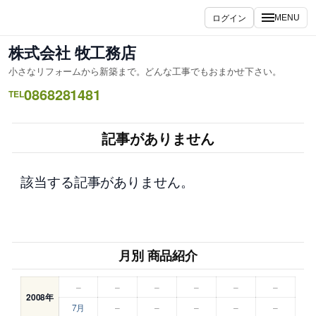
内
ログイン
MENU
容
を
株式会社 牧工務店
ス
小さなリフォームから新築まで。どんな工事でもおまかせ下さい。
キ
0868281481
ッ
TEL
プ
記事がありません
該当する記事がありません。
月別 商品紹介
–
–
–
–
–
–
2008年
7月
–
–
–
–
–