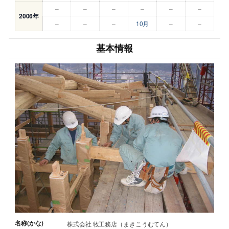
–
–
–
–
–
–
2006年
–
–
–
10月
–
–
基本情報
名称(かな)
株式会社 牧工務店（まきこうむてん）