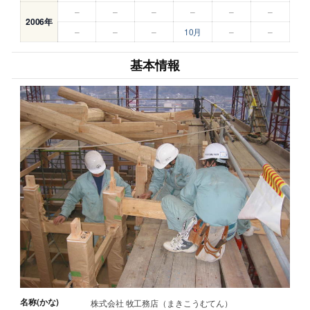
–
–
–
–
–
–
2006年
–
–
–
10月
–
–
基本情報
名称(かな)
株式会社 牧工務店（まきこうむてん）