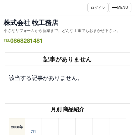
内
ログイン
MENU
容
を
株式会社 牧工務店
ス
小さなリフォームから新築まで。どんな工事でもおまかせ下さい。
キ
0868281481
ッ
TEL
プ
記事がありません
該当する記事がありません。
月別 商品紹介
–
–
–
–
–
–
2008年
7月
–
–
–
–
–