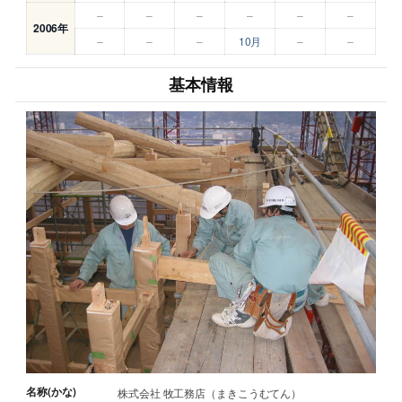
–
–
–
–
–
–
2006年
–
–
–
10月
–
–
基本情報
名称(かな)
株式会社 牧工務店（まきこうむてん）