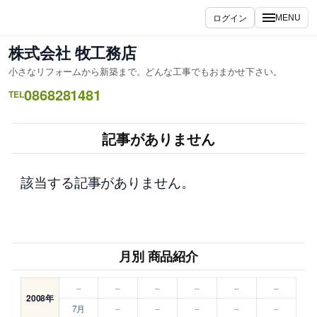
内
ログイン
MENU
容
を
株式会社 牧工務店
ス
小さなリフォームから新築まで。どんな工事でもおまかせ下さい。
キ
0868281481
ッ
TEL
プ
記事がありません
該当する記事がありません。
月別 商品紹介
–
–
–
–
–
–
2008年
7月
–
–
–
–
–