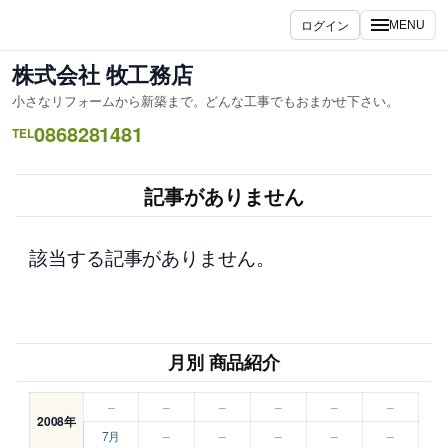
内
ログイン
MENU
容
を
株式会社 牧工務店
ス
小さなリフォームから新築まで。どんな工事でもおまかせ下さい。
キ
0868281481
ッ
TEL
プ
記事がありません
該当する記事がありません。
月別 商品紹介
–
–
–
–
–
–
2008年
7月
–
–
–
–
–