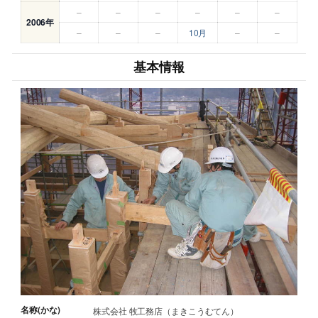
–
–
–
–
–
–
2006年
–
–
–
10月
–
–
基本情報
名称(かな)
株式会社 牧工務店（まきこうむてん）