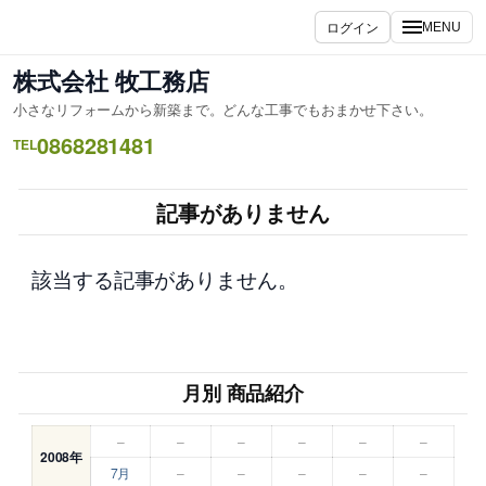
内
ログイン
MENU
容
を
株式会社 牧工務店
ス
小さなリフォームから新築まで。どんな工事でもおまかせ下さい。
キ
0868281481
ッ
TEL
プ
記事がありません
該当する記事がありません。
月別 商品紹介
–
–
–
–
–
–
2008年
7月
–
–
–
–
–