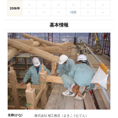
–
–
–
–
–
–
2006年
–
–
–
10月
–
–
基本情報
名称(かな)
株式会社 牧工務店（まきこうむてん）