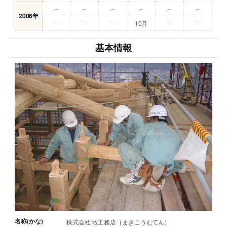
–
–
–
–
–
–
2006年
–
–
–
10月
–
–
基本情報
名称(かな)
株式会社 牧工務店（まきこうむてん）