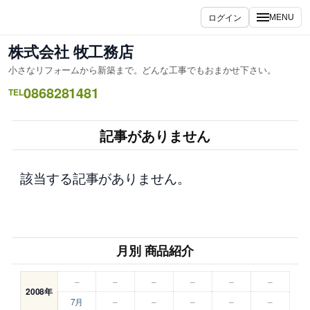
内
ログイン
MENU
容
を
株式会社 牧工務店
ス
小さなリフォームから新築まで。どんな工事でもおまかせ下さい。
キ
0868281481
ッ
TEL
プ
記事がありません
該当する記事がありません。
月別 商品紹介
–
–
–
–
–
–
2008年
7月
–
–
–
–
–