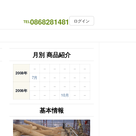
0868281481
ログイン
TEL
月別 商品紹介
–
–
–
–
–
–
2008年
7月
–
–
–
–
–
–
–
–
–
–
–
2006年
–
–
–
10月
–
–
基本情報