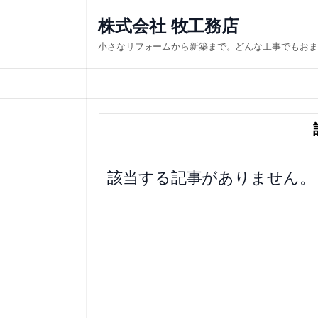
内
株式会社 牧工務店
容
小さなリフォームから新築まで。どんな工事でもおま
を
ス
キ
ッ
プ
該当する記事がありません。