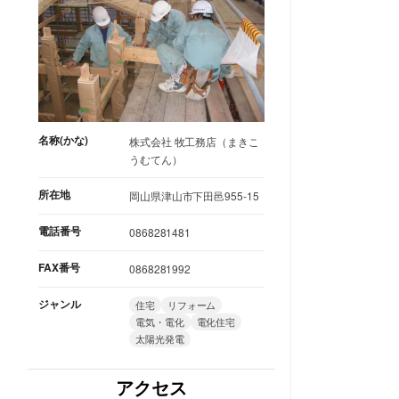
名称(かな)
株式会社 牧工務店（まきこ
うむてん）
所在地
岡山県津山市下田邑955-15
電話番号
0868281481
FAX番号
0868281992
ジャンル
住宅
リフォーム
電気・電化
電化住宅
太陽光発電
アクセス